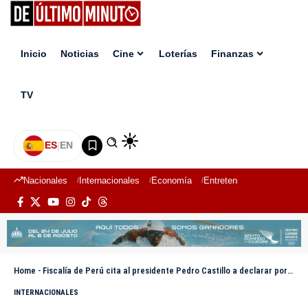
Inicio
Noticias
Cine
Loterías
Finanzas
TV
ES
|
EN
Nacionales
Internacionales
Economía
Entretenimiento
Deport
Home
-
Fiscalía de Perú cita al presidente Pedro Castillo a declarar por presuntos actos de corrupción
INTERNACIONALES