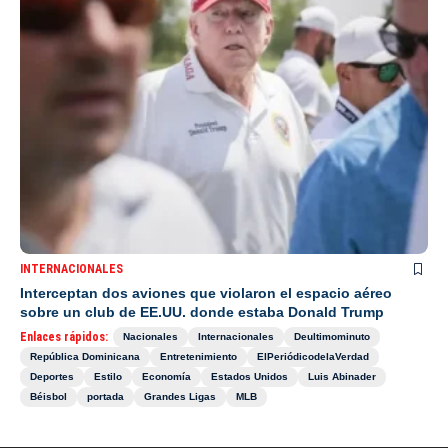
INTERNACIONALES
Interceptan dos aviones que violaron el espacio aéreo
sobre un club de EE.UU. donde estaba Donald Trump
Enlaces rápidos:
Nacionales
Internacionales
Deultimominuto
República Dominicana
Entretenimiento
ElPeriódicodelaVerdad
Deportes
Estilo
Economía
Estados Unidos
Luis Abinader
Béisbol
portada
Grandes Ligas
MLB