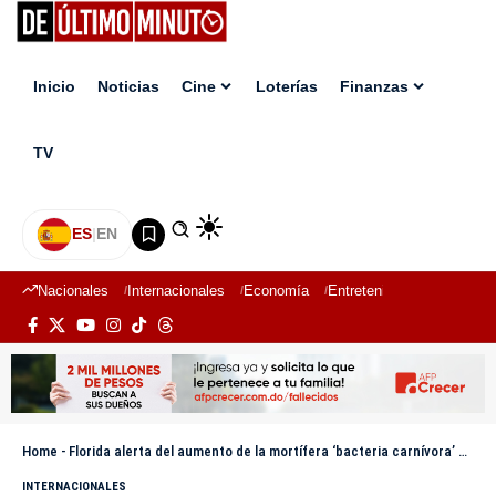
Inicio
Noticias
Cine
Loterías
Finanzas
TV
ES
|
EN
Nacionales
Internacionales
Economía
Entretenimiento
Deport
Home
-
Florida alerta del aumento de la mortífera ‘bacteria carnívora’ a causa del huracán Helene
INTERNACIONALES