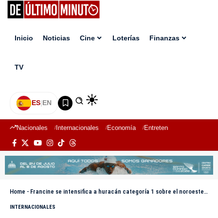
Inicio
Noticias
Cine
Loterías
Finanzas
TV
ES
|
EN
Nacionales
Internacionales
Economía
Entretenimiento
Deport
Home
-
Francine se intensifica a huracán categoría 1 sobre el noroeste del Golfo de México
INTERNACIONALES