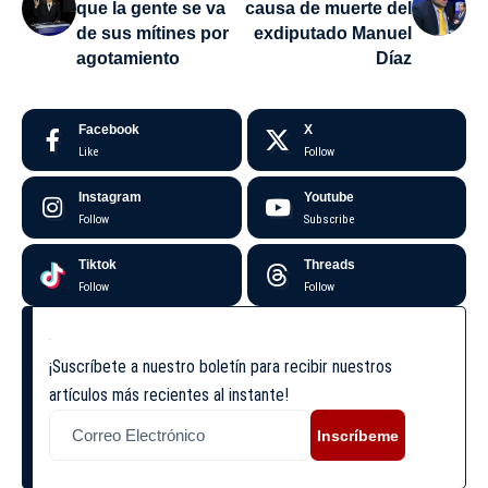
que la gente se va
causa de muerte del
de sus mítines por
exdiputado Manuel
agotamiento
Díaz
Facebook
X
Like
Follow
Instagram
Youtube
Follow
Subscribe
Tiktok
Threads
Follow
Follow
¡Suscríbete a nuestro boletín para recibir nuestros
artículos más recientes al instante!
Inscríbeme