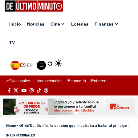
Inicio
Noticias
Cine
Loterías
Finanzas
TV
ES
|
EN
Nacionales
Internacionales
Economía
Entretenimiento
Deport
Home
-
«Givin’Up, Givin’In, la canción que impulsaba a bailar al príncipe Carlos
INTERNACIONALES