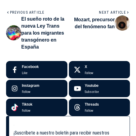
PREVIOUS ARTICLE
NEXT ARTICLE
El sueño roto de la
Mozart, precursor
nueva Ley Trans
del fenómeno fan
para los migrantes
transgénero en
España
Facebook
X
Like
Follow
Instagram
Youtube
Follow
Subscribe
Tiktok
Threads
Follow
Follow
¡Suscríbete a nuestro boletín para recibir nuestros