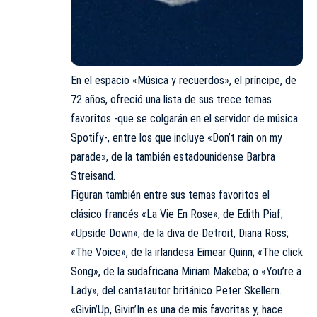
En el espacio «Música y recuerdos», el príncipe, de
72 años, ofreció una lista de sus trece temas
favoritos -que se colgarán en el servidor de música
Spotify-, entre los que incluye «Don’t rain on my
parade», de la también estadounidense Barbra
Streisand.
Figuran también entre sus temas favoritos el
clásico francés «La Vie En Rose», de Edith Piaf;
«Upside Down», de la diva de Detroit, Diana Ross;
«The Voice», de la irlandesa Eimear Quinn; «The click
Song», de la sudafricana Miriam Makeba; o «You’re a
Lady», del cantatautor británico Peter Skellern.
«Givin’Up, Givin’In es una de mis favoritas y, hace