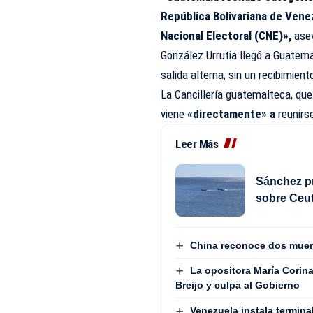
República Bolivariana de Venez
Nacional Electoral (CNE)»,
asev
González Urrutia llegó a Guatemal
salida alterna, sin un recibimient
La Cancillería guatemalteca, que 
viene
«directamente» a
reunirse
Leer Más
Sánchez pr
sobre Ceut
China reconoce dos muert
La opositora María Corin
Breijo y culpa al Gobierno
Venezuela instala termina