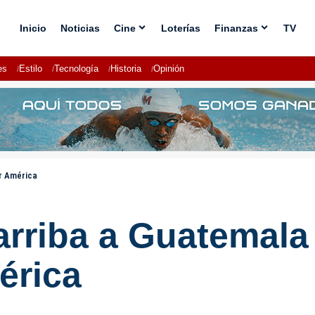
Inicio
Noticias
Cine
Loterías
Finanzas
TV
es
Estilo
Tecnología
Historia
Opinión
or América
arriba a Guatemala
érica