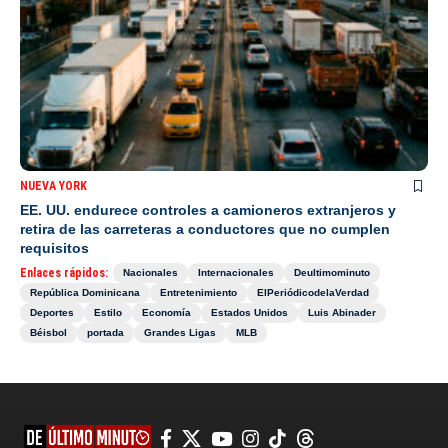
NUEVA YORK
EE. UU. endurece controles a camioneros extranjeros y
retira de las carreteras a conductores que no cumplen
requisitos
Enlaces rápidos:
Nacionales
Internacionales
Deultimominuto
República Dominicana
Entretenimiento
ElPeriódicodelaVerdad
Deportes
Estilo
Economía
Estados Unidos
Luis Abinader
Béisbol
portada
Grandes Ligas
MLB