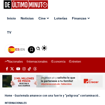
Inicio
Noticias
Cine
Loterías
Finanzas
TV
ES
|
EN
Nacionales
Internacionales
Economía
Entretenimiento
Deport
Home
-
Guatemala amanece con una fuerte y “peligrosa” contaminación en el aire
INTERNACIONALES