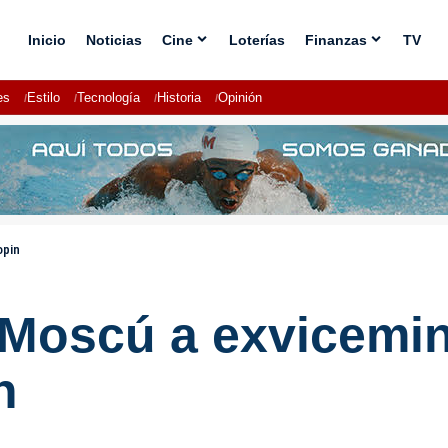
Inicio
Noticias
Cine
Loterías
Finanzas
TV
es
Estilo
Tecnología
Historia
Opinión
opin
Moscú a exvicemini
n