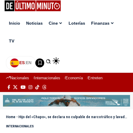
Inicio
Noticias
Cine
Loterías
Finanzas
TV
ES
|
EN
Nacionales
Internacionales
Economía
Entretenimiento
Deport
Home
-
Hijo del «Chapo», se declara no culpable de narcotráfico y lavado de dinero
INTERNACIONALES