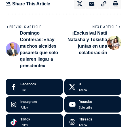
Share This Article
PREVIOUS ARTICLE
NEXT ARTICLE
Domingo
¡Exclusiva! Natti
Contreras: «hay
Natasha y Tokisha
muchos alcaldes
juntas en una
pasarela que solo
colaboración
quieren llegar a
presidente»
Facebook
X
Like
Follow
Instagram
Youtube
Follow
Subscribe
Tiktok
Threads
Follow
Follow