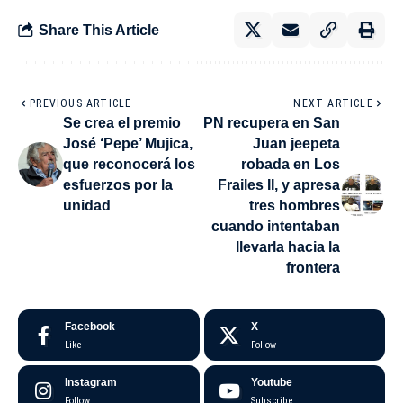
Share This Article
PREVIOUS ARTICLE
NEXT ARTICLE
Se crea el premio
PN recupera en San
José ‘Pepe’ Mujica,
Juan jeepeta
que reconocerá los
robada en Los
esfuerzos por la
Frailes II, y apresa
unidad
tres hombres
cuando intentaban
llevarla hacia la
frontera
Facebook
X
Like
Follow
Instagram
Youtube
Follow
Subscribe