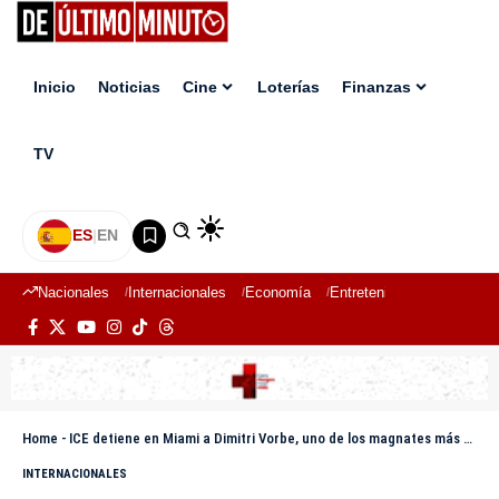
Inicio
Noticias
Cine
Loterías
Finanzas
TV
ES
|
EN
Nacionales
Internacionales
Economía
Entretenimiento
Deport
Home
-
ICE detiene en Miami a Dimitri Vorbe, uno de los magnates más poderosos de Haití
INTERNACIONALES