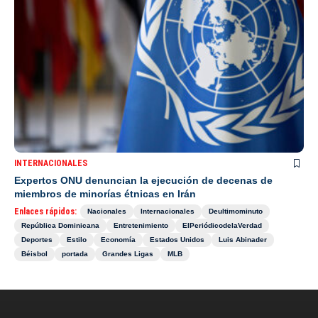
INTERNACIONALES
Expertos ONU denuncian la ejecución de decenas de
miembros de minorías étnicas en Irán
Enlaces rápidos:
Nacionales
Internacionales
Deultimominuto
República Dominicana
Entretenimiento
ElPeriódicodelaVerdad
Deportes
Estilo
Economía
Estados Unidos
Luis Abinader
Béisbol
portada
Grandes Ligas
MLB