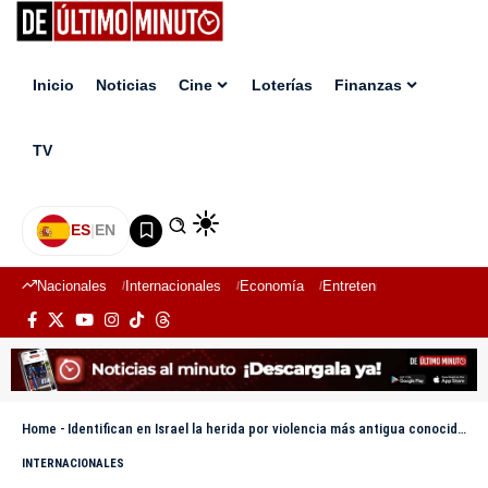
Inicio
Noticias
Cine
Loterías
Finanzas
TV
ES
|
EN
Nacionales
Internacionales
Economía
Entretenimiento
Deport
Home
-
Identifican en Israel la herida por violencia más antigua conocida en una mandíbula de 90.000 años
INTERNACIONALES