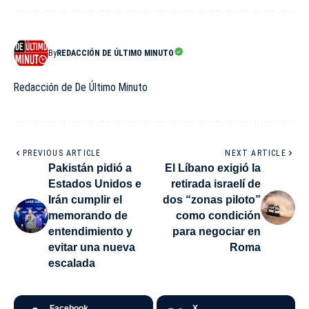
By
REDACCIÓN DE ÚLTIMO MINUTO
Redacción de De Último Minuto
PREVIOUS ARTICLE
NEXT ARTICLE
Pakistán pidió a
El Líbano exigió la
Estados Unidos e
retirada israelí de
Irán cumplir el
dos “zonas piloto”
memorando de
como condición
entendimiento y
para negociar en
evitar una nueva
Roma
escalada
Facebook
X