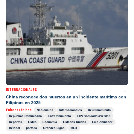
INTERNACIONALES
China reconoce dos muertos en un incidente marítimo con
Filipinas en 2025
Enlaces rápidos:
Nacionales
Internacionales
Deultimominuto
República Dominicana
Entretenimiento
ElPeriódicodelaVerdad
Deportes
Estilo
Economía
Estados Unidos
Luis Abinader
Béisbol
portada
Grandes Ligas
MLB