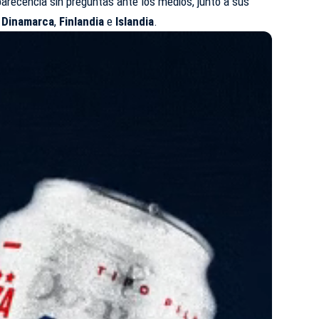
recencia sin preguntas ante los medios, junto a sus
,
Dinamarca
,
Finlandia
e
Islandia
.