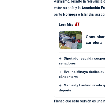
Asimismo, resaltó la relevancia 
entre su país y la
Asociación E
parte
Noruega
e
Islandia
, así c
Leer Más
Comunitari
carretera
Diputado respalda suspen
senadores
Evelina Minaya dedica su 
cáncer termi
Marileidy Paulino revela q
deporte
Pienso que esta reunión es una 