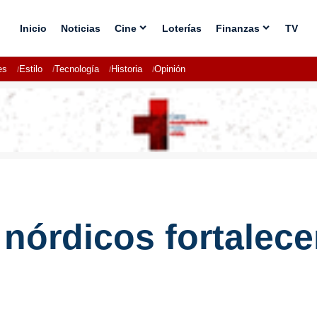
Inicio
Noticias
Cine
Loterías
Finanzas
TV
es
Estilo
Tecnología
Historia
Opinión
 nórdicos fortalece