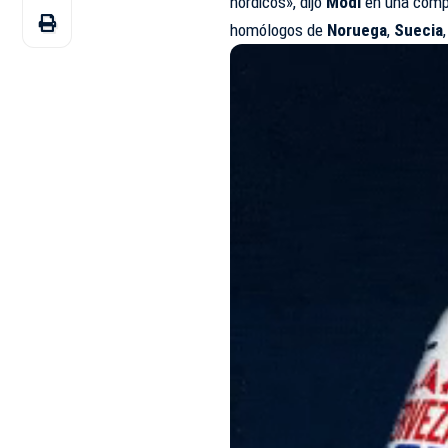
nórdicos», dijo
Modi
en una compa
homólogos de
Noruega
,
Suecia