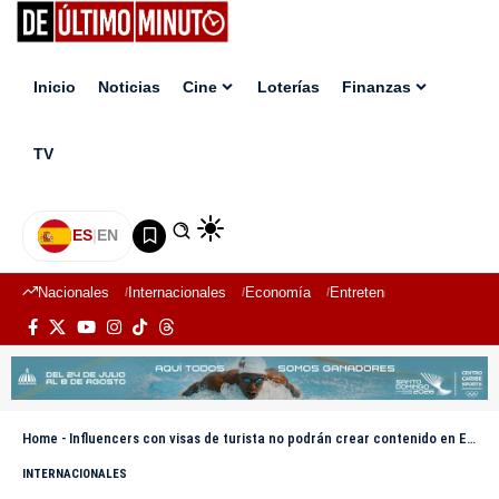
Inicio
Noticias
Cine
Loterías
Finanzas
TV
ES
|
EN
Nacionales
Internacionales
Economía
Entretenimiento
Deport
Home
-
Influencers con visas de turista no podrán crear contenido en EE.UU., dice el CBP
INTERNACIONALES