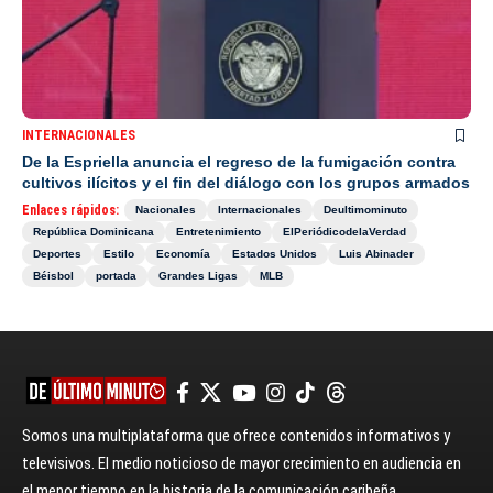
INTERNACIONALES
De la Espriella anuncia el regreso de la fumigación contra
cultivos ilícitos y el fin del diálogo con los grupos armados
Enlaces rápidos:
Nacionales
Internacionales
Deultimominuto
República Dominicana
Entretenimiento
ElPeriódicodelaVerdad
Deportes
Estilo
Economía
Estados Unidos
Luis Abinader
Béisbol
portada
Grandes Ligas
MLB
Somos una multiplataforma que ofrece contenidos informativos y
televisivos. El medio noticioso de mayor crecimiento en audiencia en
el menor tiempo en la historia de la comunicación caribeña.