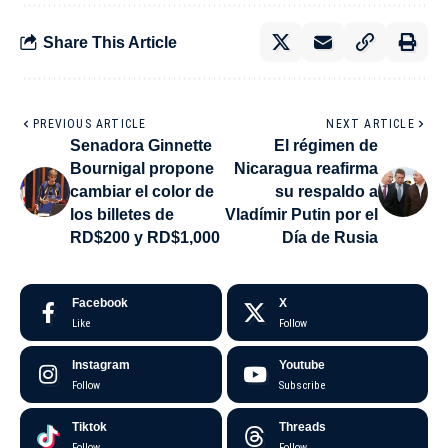
Share This Article
PREVIOUS ARTICLE
NEXT ARTICLE
Senadora Ginnette
El régimen de
Bournigal propone
Nicaragua reafirma
cambiar el color de
su respaldo a
los billetes de
Vladímir Putin por el
RD$200 y RD$1,000
Día de Rusia
Facebook
X
Like
Follow
Instagram
Youtube
Follow
Subscribe
Tiktok
Threads
Follow
Follow