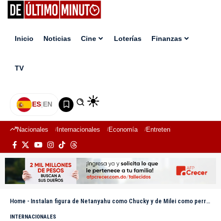
Inicio
Noticias
Cine
Loterías
Finanzas
TV
ES
|
EN
Nacionales
Internacionales
Economía
Entretenimiento
Deport
Home
-
Instalan figura de Netanyahu como Chucky y de Milei como perro de Trump en museo de Madrid
INTERNACIONALES