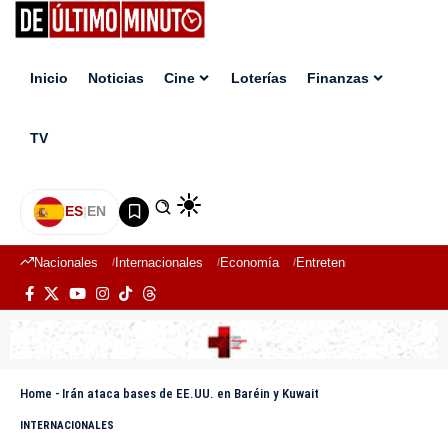
Inicio
Noticias
Cine
Loterías
Finanzas
TV
ES
|
EN
Nacionales
Internacionales
Economía
Entretenimiento
Deport
Home
-
Irán ataca bases de EE.UU. en Baréin y Kuwait
INTERNACIONALES