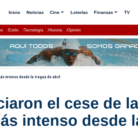
Inicio
Noticias
Cine
Loterías
Finanzas
TV
es
Estilo
Tecnología
Historia
Opinión
más intenso desde la tregua de abril
ciaron el cese de l
más intenso desde l