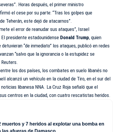
veras”. Horas después, el primer ministro
irmó el cese por su parte: “Tras los golpes que
de Teherán, este dejó de atacarnos”.
mete el error de reanudar sus ataques”, Israel
”. El presidente estadounidense
Donald Trump
, quien
 detuvieran “de inmediato” los ataques, publicó en redes
vanzan “salvo que la ignorancia o la estupidez se
n Reuters.
 entre los dos países, los combates en suelo libanés no
lí alcanzó un vehículo en la ciudad de Tiro, en el sur del
e noticias libanesa NNA. La Cruz Roja señaló que el
sus centros en la ciudad, con cuatro rescatistas heridos.
 muertos y 7 heridos al explotar una bomba en
a las afueras de Damasco