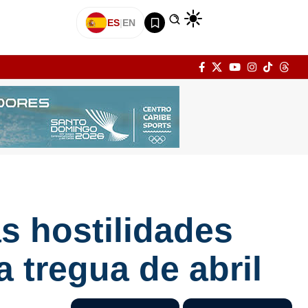
ES
|
EN
as hostilidades
a tregua de abril