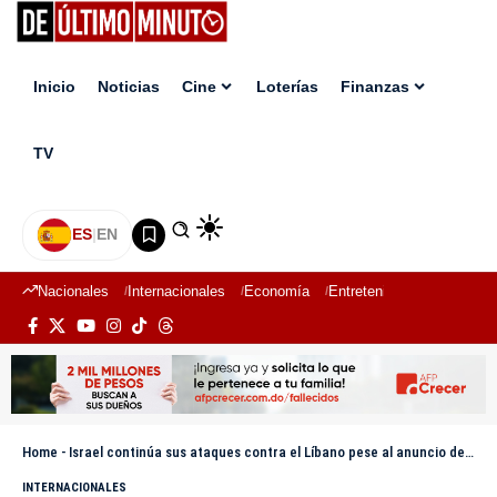
Inicio
Noticias
Cine
Loterías
Finanzas
TV
ES
|
EN
Nacionales
Internacionales
Economía
Entretenimiento
Deport
Home
-
Israel continúa sus ataques contra el Líbano pese al anuncio de Trump del fin de la guerra
INTERNACIONALES