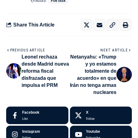
TAGGED:
PORTADA
Share This Article
PREVIOUS ARTICLE
NEXT ARTICLE
Leonel rechaza
Netanyahu: «Trump
desde Madrid nueva
y yo estamos
reforma fiscal
totalmente de
disfrazada que
acuerdo» en que
impulsa el PRM
Irán no tenga armas
nucleares
Facebook
X
Like
Follow
Instagram
Youtube
Follow
Subscribe