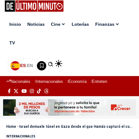
Inicio
Noticias
Cine
Loterías
Finanzas
TV
ES
|
EN
Nacionales
Internacionales
Economía
Entretenimiento
Deport
Home
-
Israel demuele túnel en Gaza desde el que Hamás capturó el cuerpo de Hadar Goldin
INTERNACIONALES