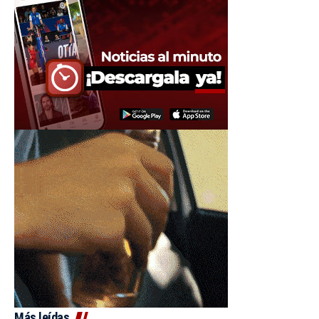
Más leídas