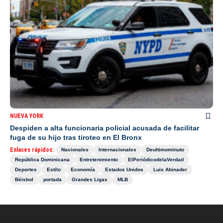
NUEVA YORK
Despiden a alta funcionaria policial acusada de facilitar
fuga de su hijo tras tiroteo en El Bronx
Enlaces rápidos:
Nacionales
Internacionales
Deultimominuto
República Dominicana
Entretenimiento
ElPeriódicodelaVerdad
Deportes
Estilo
Economía
Estados Unidos
Luis Abinader
Béisbol
portada
Grandes Ligas
MLB