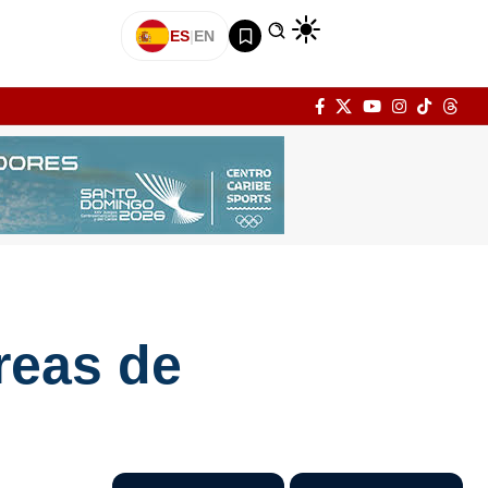
ES
|
EN
reas de