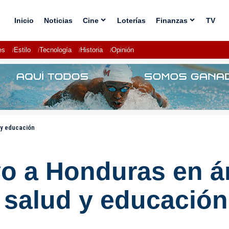
Inicio
Noticias
Cine
Loterías
Finanzas
TV
es
Estilo
Tecnología
Historia
Opinión
 y educación
yo a Honduras en á
, salud y educación