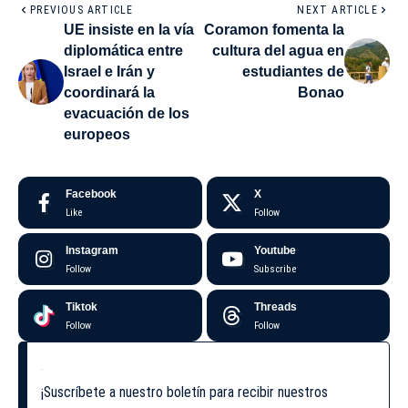
PREVIOUS ARTICLE
NEXT ARTICLE
UE insiste en la vía
Coramon fomenta la
diplomática entre
cultura del agua en
Israel e Irán y
estudiantes de
coordinará la
Bonao
evacuación de los
europeos
Facebook
X
Like
Follow
Instagram
Youtube
Follow
Subscribe
Tiktok
Threads
Follow
Follow
¡Suscríbete a nuestro boletín para recibir nuestros