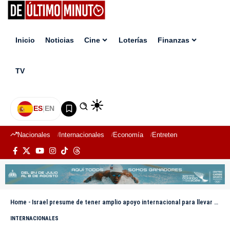
Inicio
Noticias
Cine
Loterías
Finanzas
TV
ES
|
EN
Nacionales
Internacionales
Economía
Entretenimiento
Deport
Home
-
Israel presume de tener amplio apoyo internacional para llevar a cabo ofensiva contra Irán
INTERNACIONALES