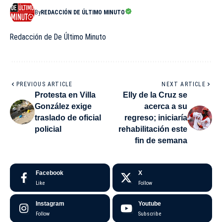
By
REDACCIÓN DE ÚLTIMO MINUTO
Redacción de De Último Minuto
PREVIOUS ARTICLE
NEXT ARTICLE
Protesta en Villa
Elly de la Cruz se
González exige
acerca a su
traslado de oficial
regreso; iniciaría
policial
rehabilitación este
fin de semana
Facebook
X
Like
Follow
Instagram
Youtube
Follow
Subscribe