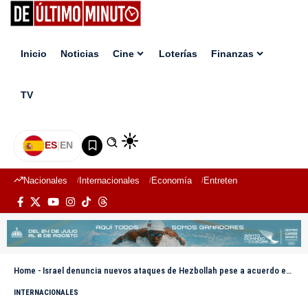
Inicio
Noticias
Cine
Loterías
Finanzas
TV
ES
|
EN
Nacionales
Internacionales
Economía
Entretenimiento
Deport
Home
-
Israel denuncia nuevos ataques de Hezbollah pese a acuerdo entre Estados Unidos e Irán
INTERNACIONALES