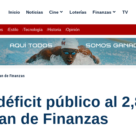
Inicio
Noticias
Cine
Loterías
Finanzas
TV
es
Estilo
Tecnología
Historia
Opinión
lan de Finanzas
 déficit público al 
lan de Finanzas