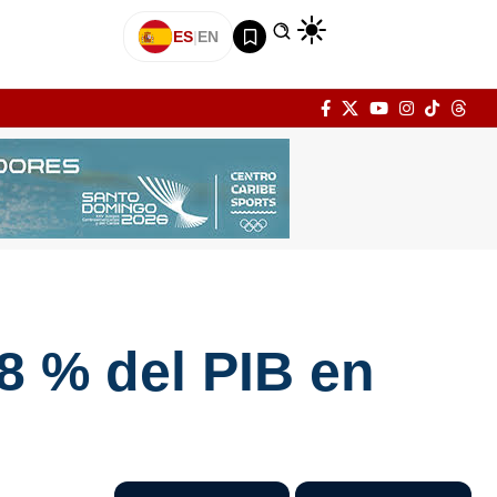
ES
|
EN
2,8 % del PIB en