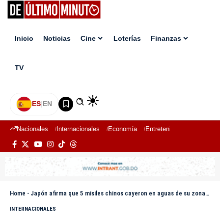
Inicio
Noticias
Cine
Loterías
Finanzas
TV
ES
|
EN
Nacionales
Internacionales
Economía
Entretenimiento
Deport
Home
-
Japón afirma que 5 misiles chinos cayeron en aguas de su zona económica
INTERNACIONALES