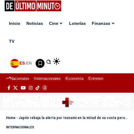
Inicio
Noticias
Cine
Loterías
Finanzas
TV
ES
|
EN
Nacionales
Internacionales
Economía
Entretenimiento
Deport
Home
-
Japón rebaja la alerta por tsunami en la mitad de su costa pero la mantiene en el noreste
INTERNACIONALES