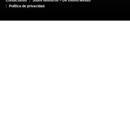
Contáctanos
Sobre Nosotros – De Último Minuto
Política de privacidad