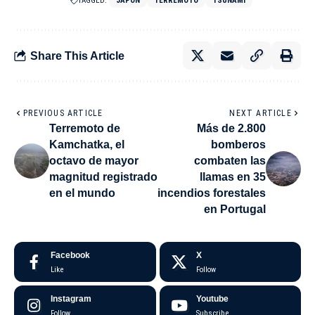
TAGGED:
JAPÓN
TERREMOTO
TSUNAMI
Share This Article
PREVIOUS ARTICLE
NEXT ARTICLE
Terremoto de
Más de 2.800
Kamchatka, el
bomberos
octavo de mayor
combaten las
magnitud registrado
llamas en 35
en el mundo
incendios forestales
en Portugal
Facebook
X
Like
Follow
Instagram
Youtube
Follow
Subscribe