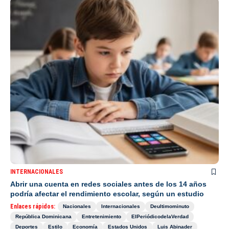
INTERNACIONALES
Abrir una cuenta en redes sociales antes de los 14 años
podría afectar el rendimiento escolar, según un estudio
Enlaces rápidos:
Nacionales
Internacionales
Deultimominuto
República Dominicana
Entretenimiento
ElPeriódicodelaVerdad
Deportes
Estilo
Economía
Estados Unidos
Luis Abinader