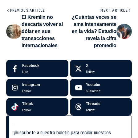
PREVIOUS ARTICLE
NEXT ARTICLE
El Kremlin no
¿Cuántas veces se
descarta volver al
ama intensamente
dólar en sus
en la vida? Estudio
transacciones
revela la cifra
internacionales
promedio
Facebook
X
Like
Follow
Instagram
Youtube
Follow
Subscribe
Tiktok
Threads
Follow
Follow
¡Suscríbete a nuestro boletín para recibir nuestros