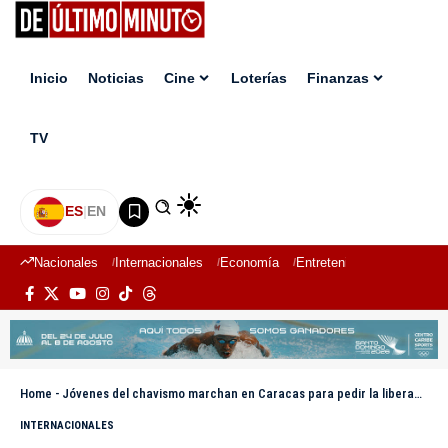
Inicio
Noticias
Cine
Loterías
Finanzas
TV
ES
|
EN
Nacionales
Internacionales
Economía
Entretenimiento
Deport
Home
-
Jóvenes del chavismo marchan en Caracas para pedir la liberación de Nicolás Maduro
INTERNACIONALES