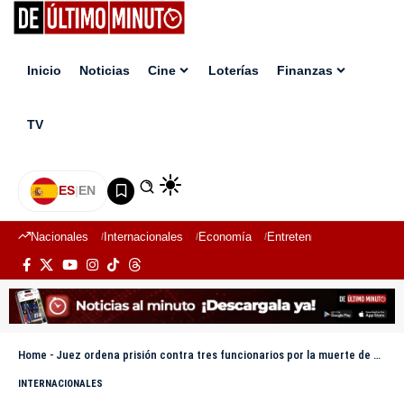
Inicio
Noticias
Cine
Loterías
Finanzas
TV
ES
|
EN
Nacionales
Internacionales
Economía
Entretenimiento
Deport
Home
-
Juez ordena prisión contra tres funcionarios por la muerte de 40 migrantes en México
INTERNACIONALES