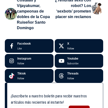
Costalas y
¿Tendrías sexo con
Vijayakumar,
robot? Los
campeonas de
‘sexbots’ prometen
dobles de la Copa
placer sin reclamos
Ruiseñor Santo
Domingo
Facebook
X
Like
Follow
Instagram
Youtube
Follow
Subscribe
Tiktok
Threads
Follow
Follow
¡Suscríbete a nuestro boletín para recibir nuestros
artículos más recientes al instante!