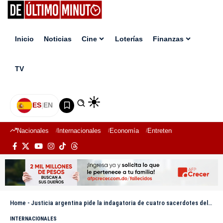
Inicio
Noticias
Cine
Loterías
Finanzas
TV
ES
|
EN
Nacionales
Internacionales
Economía
Entretenimiento
Deport
Home
-
Justicia argentina pide la indagatoria de cuatro sacerdotes del Opus Dei acusados de trata
INTERNACIONALES