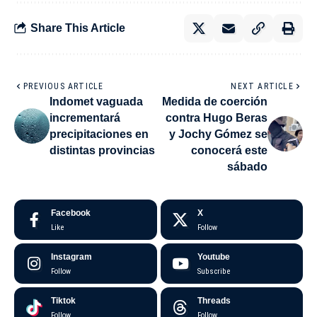
Share This Article
PREVIOUS ARTICLE
NEXT ARTICLE
Indomet vaguada
Medida de coerción
incrementará
contra Hugo Beras
precipitaciones en
y Jochy Gómez se
distintas provincias
conocerá este
sábado
Facebook
X
Like
Follow
Instagram
Youtube
Follow
Subscribe
Tiktok
Threads
Follow
Follow