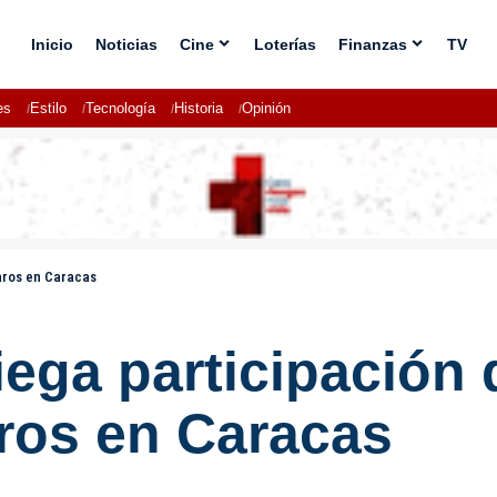
Inicio
Noticias
Cine
Loterías
Finanzas
TV
es
Estilo
Tecnología
Historia
Opinión
paros en Caracas
ega participación 
aros en Caracas