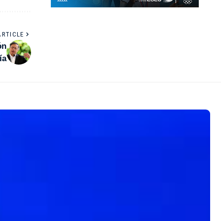
ARTICLE
ón
ía