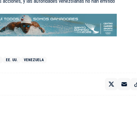
s acciones, y las autoridades venezolanas no han emitido
EE. UU.
VENEZUELA