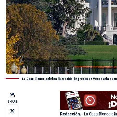
La Casa Blanca celebra liberación de presos en Venezuela como
SHARE
Redacción.-
La Casa
Blanca
af