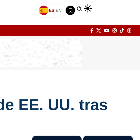
ES
|
EN
de EE. UU. tras