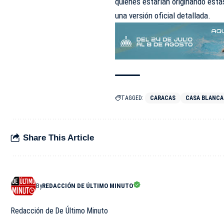
quiénes estarían originando esta
una versión oficial detallada.
TAGGED:
CARACAS
CASA BLANCA
Share This Article
By
REDACCIÓN DE ÚLTIMO MINUTO
Redacción de De Último Minuto