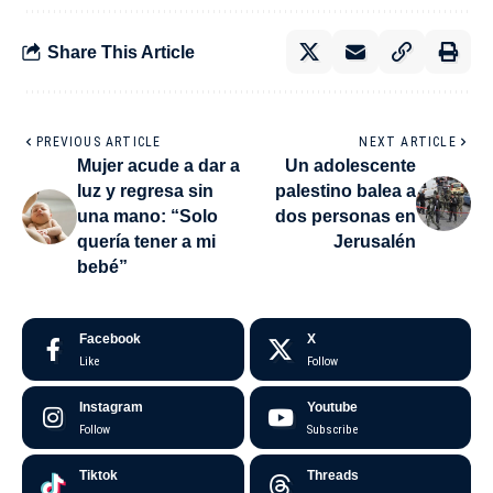
Share This Article
PREVIOUS ARTICLE
NEXT ARTICLE
Mujer acude a dar a
Un adolescente
luz y regresa sin
palestino balea a
una mano: “Solo
dos personas en
quería tener a mi
Jerusalén
bebé”
Facebook
X
Like
Follow
Instagram
Youtube
Follow
Subscribe
Tiktok
Threads