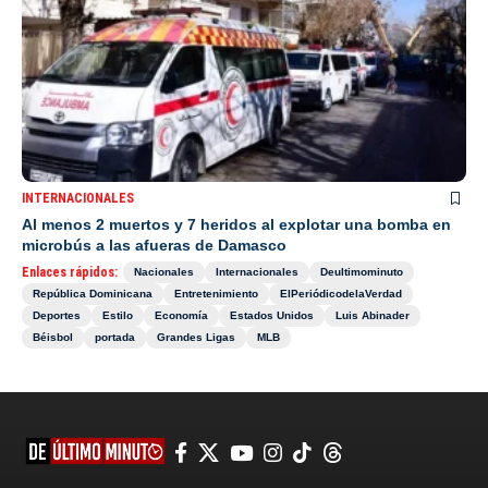
INTERNACIONALES
Al menos 2 muertos y 7 heridos al explotar una bomba en
microbús a las afueras de Damasco
Enlaces rápidos:
Nacionales
Internacionales
Deultimominuto
República Dominicana
Entretenimiento
ElPeriódicodelaVerdad
Deportes
Estilo
Economía
Estados Unidos
Luis Abinader
Béisbol
portada
Grandes Ligas
MLB