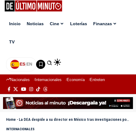
Inicio
Noticias
Cine
Loterías
Finanzas
TV
ES
|
EN
Nacionales
Internacionales
Economía
Entretenimiento
Deport
Home
-
La DEA despide a su director en México tras investigaciones por mala conducta
INTERNACIONALES