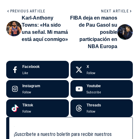
PREVIOUS ARTICLE
NEXT ARTICLE
Karl-Anthony
FIBA deja en manos
Towns: «Ha sido
de Pau Gasol su
una señal. Mi mamá
posible
está aquí conmigo»
participación en
NBA Europa
Facebook
X
Like
Follow
Instagram
Youtube
Follow
Subscribe
Tiktok
Threads
Follow
Follow
¡Suscríbete a nuestro boletín para recibir nuestros