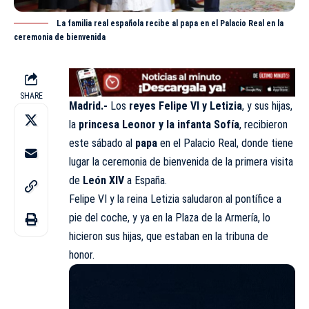
La familia real española recibe al papa en el Palacio Real en la
ceremonia de bienvenida
SHARE
Madrid.-
Los
reyes Felipe VI y Letizia
, y sus hijas,
la
princesa Leonor y la infanta Sofía
, recibieron
este sábado al
papa
en el Palacio Real, donde tiene
lugar la ceremonia de bienvenida de la primera visita
de
León XIV
a España.
Felipe VI y la reina Letizia saludaron al pontífice a
pie del coche, y ya en la Plaza de la Armería, lo
hicieron sus hijas, que estaban en la tribuna de
honor.