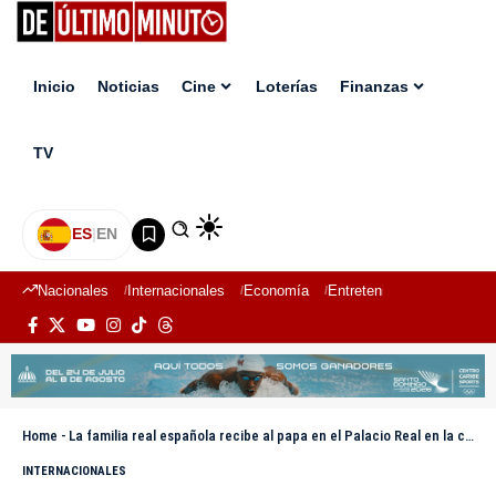
Inicio
Noticias
Cine
Loterías
Finanzas
TV
ES
|
EN
Nacionales
Internacionales
Economía
Entretenimiento
Deport
Home
-
La familia real española recibe al papa en el Palacio Real en la ceremonia de bienvenida
INTERNACIONALES