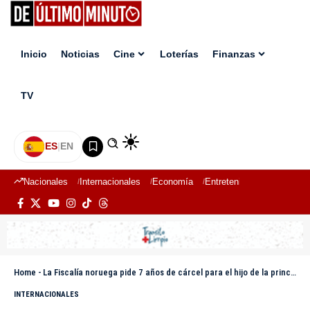
Inicio
Noticias
Cine
Loterías
Finanzas
TV
ES
|
EN
Nacionales
Internacionales
Economía
Entretenimiento
Deport
Home
-
La Fiscalía noruega pide 7 años de cárcel para el hijo de la princesa Mette-Marit por violación
INTERNACIONALES