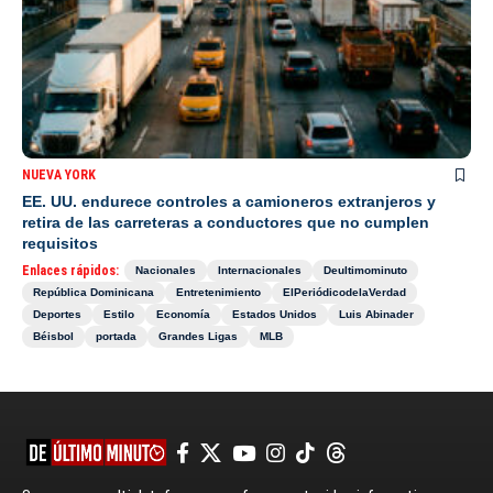
NUEVA YORK
EE. UU. endurece controles a camioneros extranjeros y
retira de las carreteras a conductores que no cumplen
requisitos
Enlaces rápidos:
Nacionales
Internacionales
Deultimominuto
República Dominicana
Entretenimiento
ElPeriódicodelaVerdad
Deportes
Estilo
Economía
Estados Unidos
Luis Abinader
Béisbol
portada
Grandes Ligas
MLB