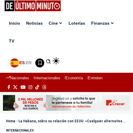
Inicio
Noticias
Cine
Loterías
Finanzas
TV
ES
|
EN
Nacionales
Internacionales
Economía
Entretenimiento
Deport
Home
-
La Habana, sobre su relación con EEUU: «Cualquier alternativa a la actual es mejor»
INTERNACIONALES