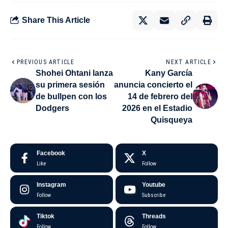
Share This Article
PREVIOUS ARTICLE
NEXT ARTICLE
Shohei Ohtani lanza
Kany García
su primera sesión
anuncia concierto el
de bullpen con los
14 de febrero del
Dodgers
2026 en el Estadio
Quisqueya
Facebook
X
Like
Follow
Instagram
Youtube
Follow
Subscribe
Tiktok
Threads
Follow
Follow