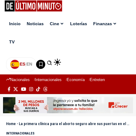
Inicio
Noticias
Cine
Loterías
Finanzas
TV
ES
|
EN
Nacionales
Internacionales
Economía
Entretenimiento
Deport
Home
-
La primera clínica para el aborto seguro abre sus puertas en el oeste de México
INTERNACIONALES