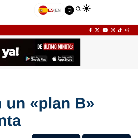
ES
|
EN
n un «plan B»
nta