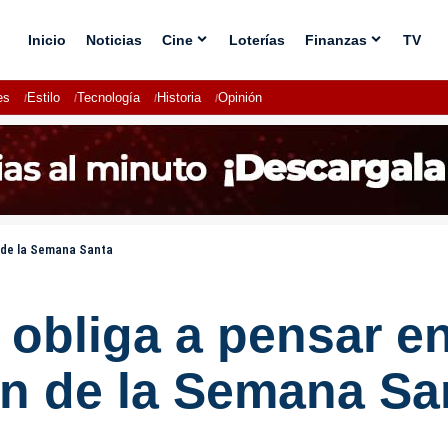
Inicio
Noticias
Cine
Loterías
Finanzas
TV
es
Estilo
Tecnología
Historia
Opinión
n de la Semana Santa
 obliga a pensar e
ón de la Semana Sa