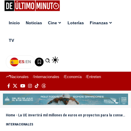
Inicio
Noticias
Cine
Loterías
Finanzas
TV
ES
|
EN
Nacionales
Internacionales
Economía
Entretenimiento
Deport
Home
-
La UE invertirá mil millones de euros en proyectos para la conservación de los océanos
INTERNACIONALES