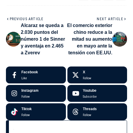
PREVIOUS ARTICLE
NEXT ARTICLE
Alcaraz se queda a
El comercio exterior
2.030 puntos del
chino reduce a la
número 1 de Sinner
mitad su aumento
y aventaja en 2.465
en mayo ante la
a Zverev
tensión con EE.UU.
Facebook
X
Like
Follow
Instagram
Youtube
Follow
Subscribe
Tiktok
Threads
Follow
Follow