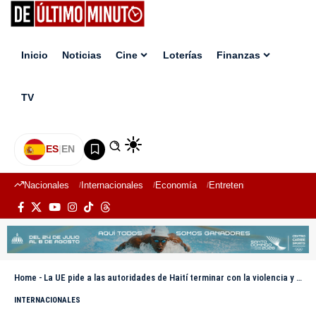
Inicio
Noticias
Cine
Loterías
Finanzas
TV
ES
|
EN
Nacionales
Internacionales
Economía
Entretenimiento
Deport
Home
-
La UE pide a las autoridades de Haití terminar con la violencia y convocar elecciones
INTERNACIONALES