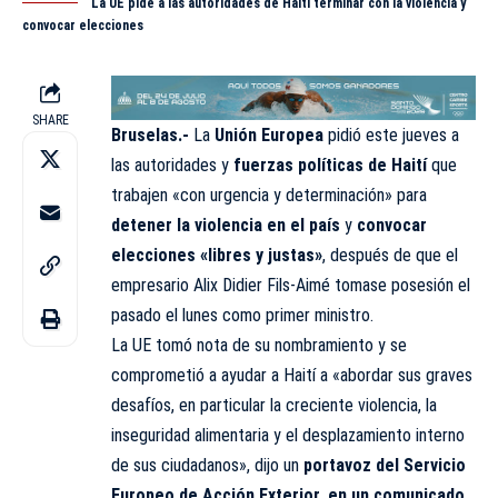
La UE pide a las autoridades de Haití terminar con la violencia y
convocar elecciones
SHARE
Bruselas.-
La
Unión Europea
pidió este jueves a
las autoridades y
fuerzas políticas de Haití
que
trabajen «con urgencia y determinación» para
detener la violencia en el país
y
convocar
elecciones «libres y justas»
, después de que el
empresario Alix Didier Fils-Aimé tomase posesión el
pasado el lunes como primer ministro.
La UE tomó nota de su nombramiento y se
comprometió a ayudar a Haití a «abordar sus graves
desafíos, en particular la creciente violencia, la
inseguridad alimentaria y el desplazamiento interno
de sus ciudadanos», dijo un
portavoz del Servicio
Europeo de Acción Exterior, en un comunicado
.