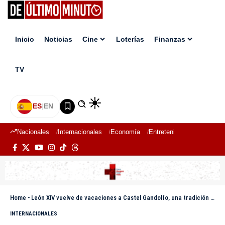
Inicio
Noticias
Cine
Loterías
Finanzas
TV
ES
|
EN
Nacionales
Internacionales
Economía
Entretenimiento
Deport
Home
-
León XIV vuelve de vacaciones a Castel Gandolfo, una tradición interrumpida por Francisco
INTERNACIONALES