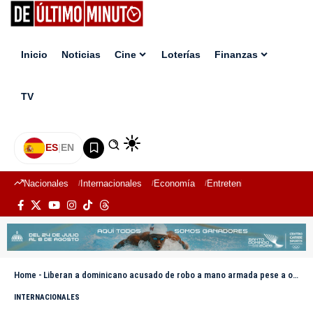
Inicio
Noticias
Cine
Loterías
Finanzas
TV
ES
|
EN
Nacionales
Internacionales
Economía
Entretenimiento
Deport
Home
-
Liberan a dominicano acusado de robo a mano armada pese a orden de detención migratoria en Massachusetts
INTERNACIONALES