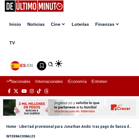
Inicio
Noticias
Cine
Loterías
Finanzas
TV
ES
|
EN
Nacionales
Internacionales
Economía
Entretenimiento
Deport
Home
-
Libertad provisional para Jonathan Andic tras pago de fianza de un millón de euros
INTERNACIONALES