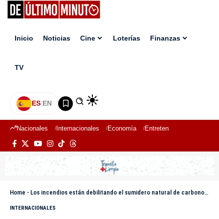
Inicio
Noticias
Cine
Loterías
Finanzas
TV
ES
|
EN
Nacionales
Internacionales
Economía
Entretenimiento
Deport
Home
-
Los incendios están debilitando el sumidero natural de carbono en Europa, según un informe
INTERNACIONALES