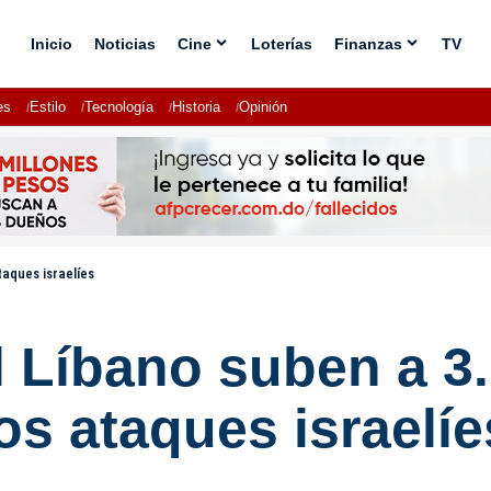
Inicio
Noticias
Cine
Loterías
Finanzas
TV
es
Estilo
Tecnología
Historia
Opinión
taques israelíes
 Líbano suben a 3.
os ataques israelíe