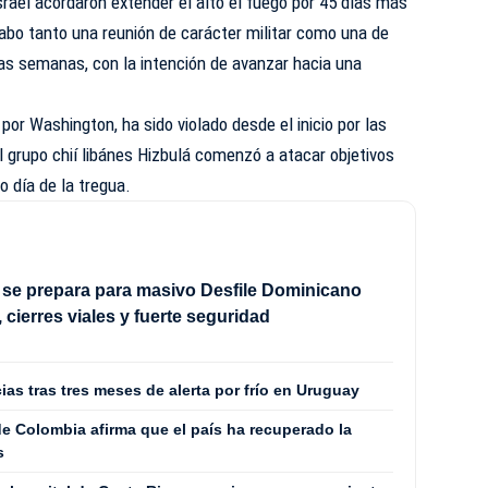
rael acordaron extender el alto el fuego por 45 días más
abo tanto una reunión de carácter militar como una de
as semanas, con la intención de avanzar hacia una
por Washington, ha sido violado desde el inicio por las
l grupo chií libánes Hizbulá comenzó a atacar objetivos
to día de la tregua.
se prepara para masivo Desfile Dominicano
, cierres viales y fuerte seguridad
ias tras tres meses de alerta por frío en Uruguay
e Colombia afirma que el país ha recuperado la
s