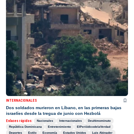
INTERNACIONALES
Dos soldados murieron en Líbano, en las primeras bajas
israelíes desde la tregua de junio con Hezbolá
Enlaces rápidos:
Nacionales
Internacionales
Deultimominuto
República Dominicana
Entretenimiento
ElPeriódicodelaVerdad
Deportes
Estilo
Economía
Estados Unidos
Luis Abinader