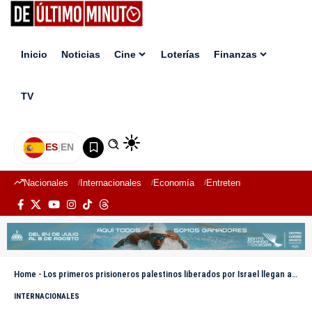
Inicio
Noticias
Cine
Loterías
Finanzas
TV
ES
|
EN
Nacionales
Internacionales
Economía
Entretenimiento
Deport
Home
-
Los primeros prisioneros palestinos liberados por Israel llegan a su destino en Ramala
INTERNACIONALES