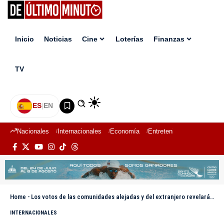
Inicio
Noticias
Cine
Loterías
Finanzas
TV
ES
|
EN
Nacionales
Internacionales
Economía
Entretenimiento
Deport
Home
-
Los votos de las comunidades alejadas y del extranjero revelarán al próximo presidente de Perú
INTERNACIONALES