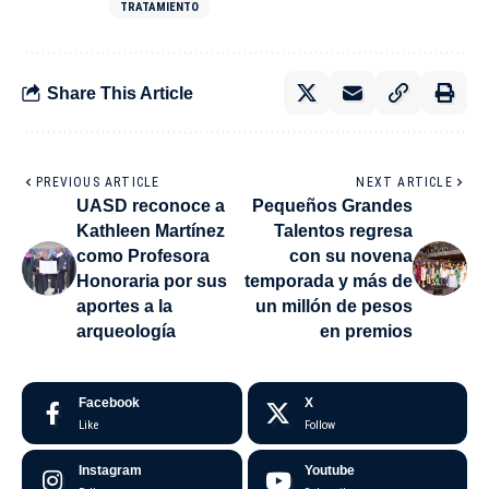
TRATAMIENTO
Share This Article
PREVIOUS ARTICLE
NEXT ARTICLE
UASD reconoce a
Pequeños Grandes
Kathleen Martínez
Talentos regresa
como Profesora
con su novena
Honoraria por sus
temporada y más de
aportes a la
un millón de pesos
arqueología
en premios
Facebook
X
Like
Follow
Instagram
Youtube