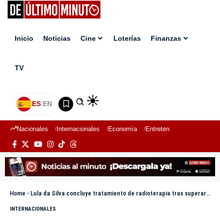
Inicio
Noticias
Cine
Loterías
Finanzas
TV
ES
|
EN
Nacionales
Internacionales
Economía
Entretenimiento
Deport
Home
-
Lula da Silva concluye tratamiento de radioterapia tras superar cáncer de piel
INTERNACIONALES