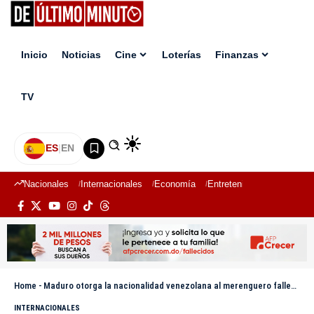
Inicio
Noticias
Cine
Loterías
Finanzas
TV
ES
|
EN
Nacionales
Internacionales
Economía
Entretenimiento
Deport
Home
-
Maduro otorga la nacionalidad venezolana al merenguero fallecido Rubby Pérez
INTERNACIONALES