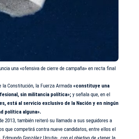
ncia una «ofensiva de cierre de campaña» en recta final
e la Constitución, la Fuerza Armada
«constituye una
sional, sin militancia política»;
y señala que, en el
, está al servicio exclusivo de la Nación y en ningún
ad política alguna».
sde 2013, también reiteró su llamado a sus seguidores a
los que competirá contra nueve candidatos, entre ellos el
ra, Edmundo González Urrutia-, con el objetivo de «tener la