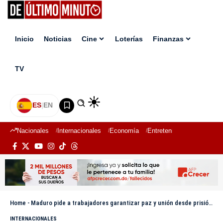
Inicio
Noticias
Cine
Loterías
Finanzas
TV
ES
|
EN
Nacionales
Internacionales
Economía
Entretenimiento
Deport
Home
-
Maduro pide a trabajadores garantizar paz y unión desde prisión en EE.UU.
INTERNACIONALES