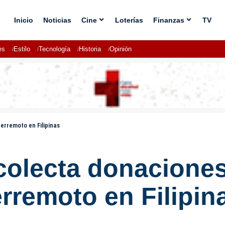
Inicio
Noticias
Cine
Loterías
Finanzas
TV
es
Estilo
Tecnología
Historia
Opinión
erremoto en Filipinas
olecta donaciones
erremoto en Filipin