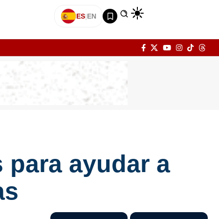
ES
|
EN
 para ayudar a
as