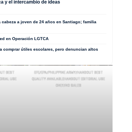
a y el intercambio de ideas
 cabeza a joven de 24 años en Santiago; familia
red en Operación LGTCA
 comprar útiles escolares, pero denuncian altos
OUT BEST
EFE/EPA/PHILIPPINE ARMY/HANDOUT BEST
ORIAL USE
QUALITY AVAILABLEHANDOUT EDITORIAL USE
ONLY/NO SALES