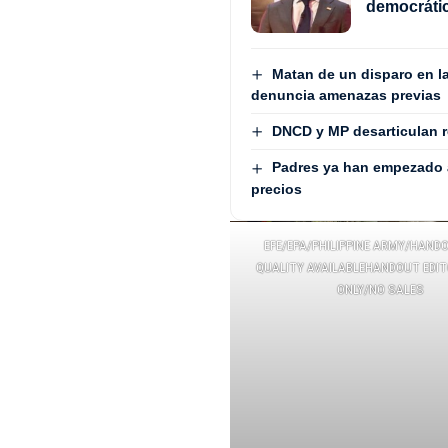
democrátic
Matan de un disparo en la
denuncia amenazas previas
DNCD y MP desarticulan 
Padres ya han empezado a
precios
EFE/EPA/PHILIPPINE ARMY/HAND
QUALITY AVAILABLEHANDOUT EDIT
ONLY/NO SALES