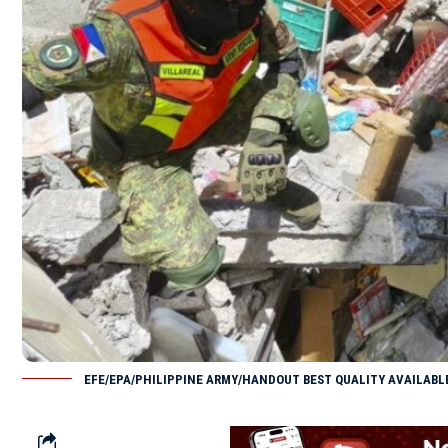
EFE/EPA/PHILIPPINE ARMY/HANDOUT BEST QUALITY AVAILABL