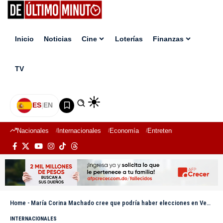
Inicio
Noticias
Cine
Loterías
Finanzas
TV
ES
|
EN
Nacionales
Internacionales
Economía
Entretenimiento
Deport
Home
-
María Corina Machado cree que podría haber elecciones en Venezuela en menos de un año
INTERNACIONALES