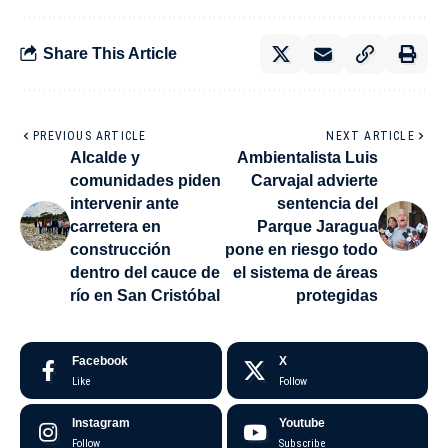
Share This Article
PREVIOUS ARTICLE
NEXT ARTICLE
Alcalde y
Ambientalista Luis
comunidades piden
Carvajal advierte
intervenir ante
sentencia del
carretera en
Parque Jaragua
construcción
pone en riesgo todo
dentro del cauce de
el sistema de áreas
río en San Cristóbal
protegidas
Facebook
X
Like
Follow
Instagram
Youtube
Follow
Subscribe