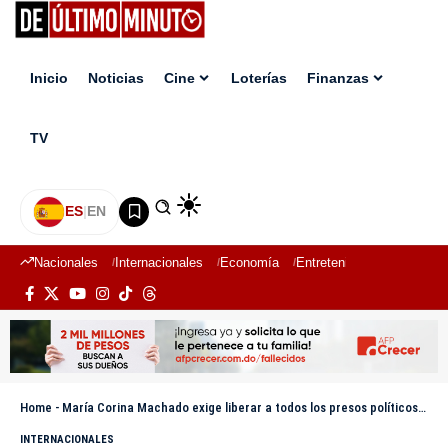
Inicio
Noticias
Cine
Loterías
Finanzas
TV
ES
|
EN
Nacionales
Internacionales
Economía
Entretenimiento
Deport
Home
-
María Corina Machado exige liberar a todos los presos políticos «antes de que mueran más»
INTERNACIONALES